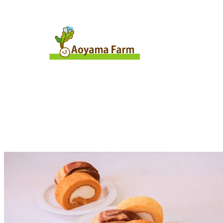
内
容
を
ス
キ
ッ
プ