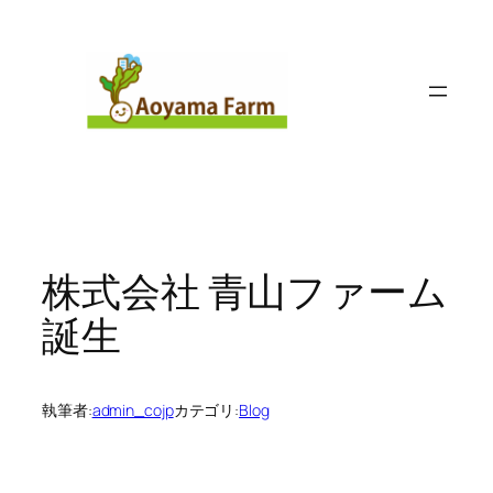
内
容
を
ス
キ
ッ
プ
株式会社 青山ファーム
誕生
執筆者:
admin_cojp
カテゴリ:
Blog