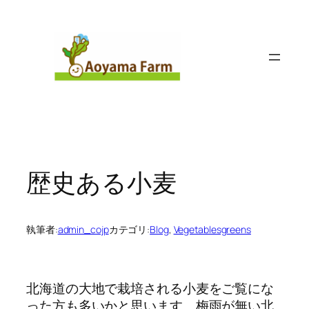
内
容
を
ス
キ
ッ
プ
歴史ある小麦
執筆者:
admin_cojp
カテゴリ:
Blog
, 
Vegetablesgreens
北海道の大地で栽培される小麦をご覧にな
った方も多いかと思います。梅雨が無い北