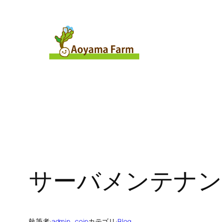
内
容
を
ス
キ
ッ
プ
サーバメンテナ
執筆者:
admin_cojp
カテゴリ:
Blog