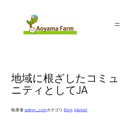
内
容
を
ス
キ
ッ
プ
地域に根ざしたコミュ
ニティとしてJA
執筆者:
admin_cojp
カテゴリ:
Blog
, 
Market