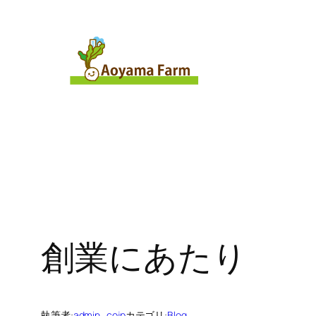
内
容
を
ス
キ
ッ
プ
創業にあたり
執筆者:
admin_cojp
カテゴリ:
Blog