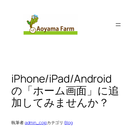
内
容
を
ス
キ
ッ
プ
iPhone/iPad/Android
の「ホーム画面」に追
加してみませんか？
執筆者:
admin_cojp
カテゴリ:
Blog