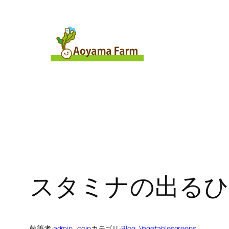
内
容
を
ス
キ
ッ
プ
スタミナの出る
執筆者:
admin_cojp
カテゴリ:
Blog
, 
Vegetablesgreens