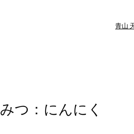
青山 
ひみつ：にんにく