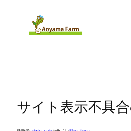
内
容
を
ス
キ
ッ
プ
サイト表示不具合
執筆者:
admin_cojp
カテゴリ:
Blog
, 
News