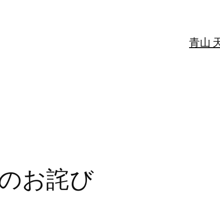
青山 
のお詫び