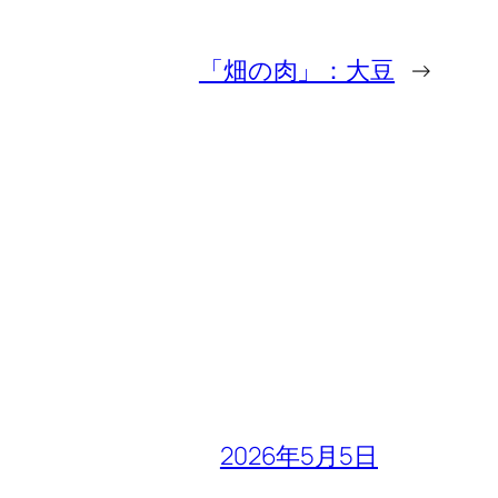
「畑の肉」：大豆
→
2026年5月5日