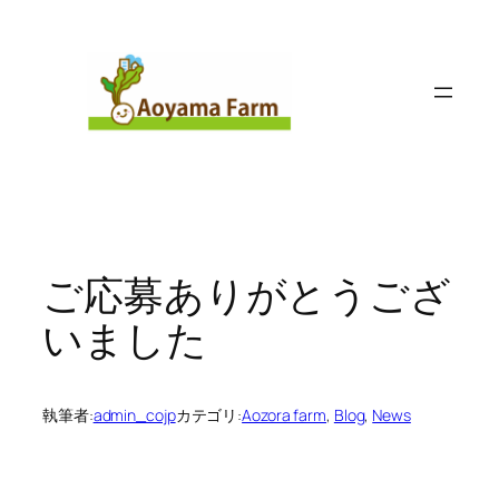
内
容
を
ス
キ
ッ
プ
ご応募ありがとうござ
いました
執筆者:
admin_cojp
カテゴリ:
Aozora farm
, 
Blog
, 
News