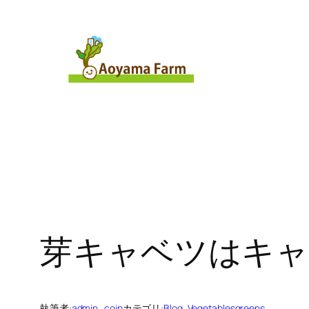
内
容
を
ス
キ
ッ
プ
芽キャベツはキャ
執筆者:
admin_cojp
カテゴリ:
Blog
, 
Vegetablesgreens