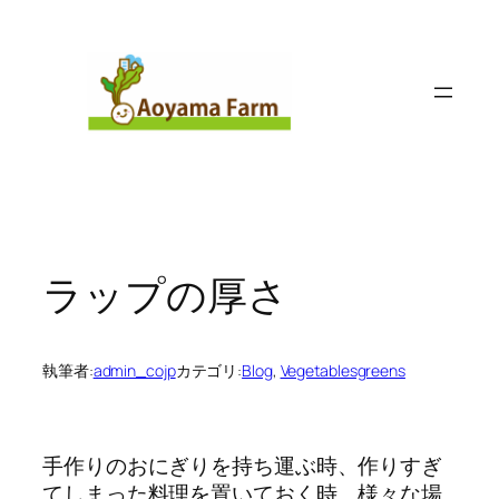
内
容
を
ス
キ
ッ
プ
ラップの厚さ
執筆者:
admin_cojp
カテゴリ:
Blog
, 
Vegetablesgreens
手作りのおにぎりを持ち運ぶ時、作りすぎ
てしまった料理を置いておく時、様々な場