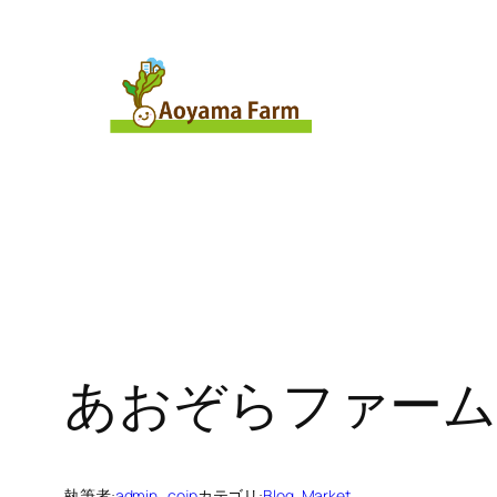
内
容
を
ス
キ
ッ
プ
あおぞらファーム
執筆者:
admin_cojp
カテゴリ:
Blog
, 
Market