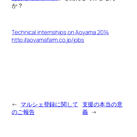
か？
Technical internships on Aoyama 2014
http://aoyamafarm.co.jp/jobs
←
マルシェ登録に関して
支援の本当の意
のご報告
義
→