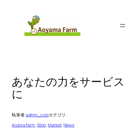
内
容
を
ス
キ
ッ
プ
あなたの力をサービス
に
執筆者:
admin_cojp
カテゴリ:
Aozora farm
, 
Blog
, 
Market
, 
News