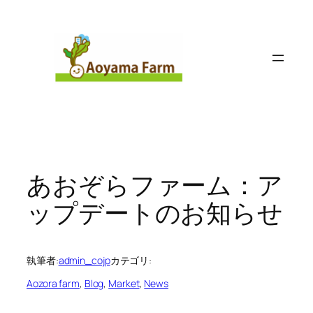
内
容
を
ス
キ
ッ
プ
あおぞらファーム：ア
ップデートのお知らせ
執筆者:
admin_cojp
カテゴリ:
Aozora farm
, 
Blog
, 
Market
, 
News