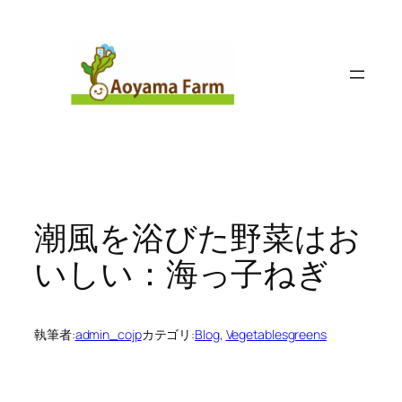
内
容
を
ス
キ
ッ
プ
潮風を浴びた野菜はお
いしい：海っ子ねぎ
執筆者:
admin_cojp
カテゴリ:
Blog
, 
Vegetablesgreens