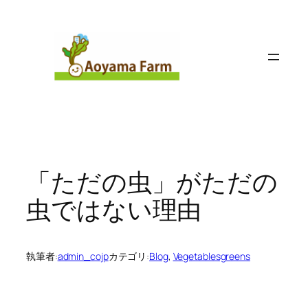
内
容
を
ス
キ
ッ
プ
「ただの虫」がただの
虫ではない理由
執筆者:
admin_cojp
カテゴリ:
Blog
, 
Vegetablesgreens