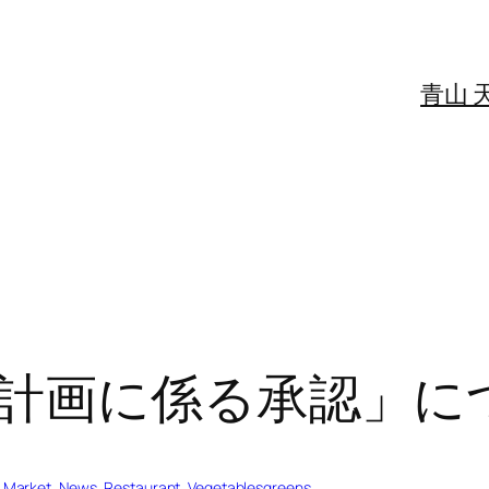
青山 
計画に係る承認」に
 
Market
, 
News
, 
Restaurant
, 
Vegetablesgreens