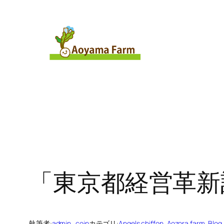
内
容
を
ス
キ
ッ
プ
「東京都経営革新
執筆者:
admin_cojp
カテゴリ:
Angels chiffon
, 
Aozora farm
, 
Blog
,