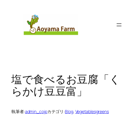
内
容
を
ス
キ
ッ
プ
塩で食べるお豆腐「く
らかけ豆豆富」
執筆者:
admin_cojp
カテゴリ:
Blog
, 
Vegetablesgreens