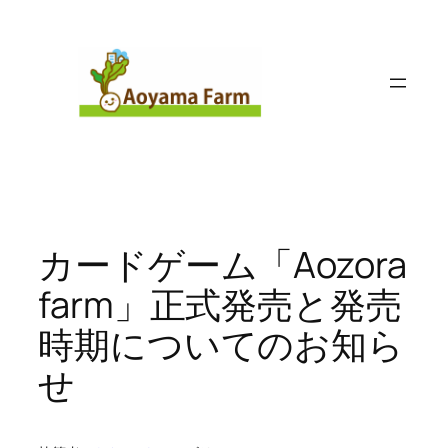
内
容
を
ス
キ
ッ
プ
カードゲーム「Aozora
farm」正式発売と発売
時期についてのお知ら
せ