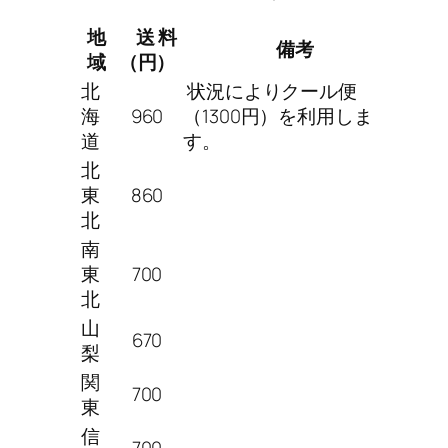
地
送 料
備考
域
（円）
北
状況によりクール便
海
960
（1300円）を利用しま
道
す。
北
東
860
北
南
東
700
北
山
670
梨
関
700
東
信
700