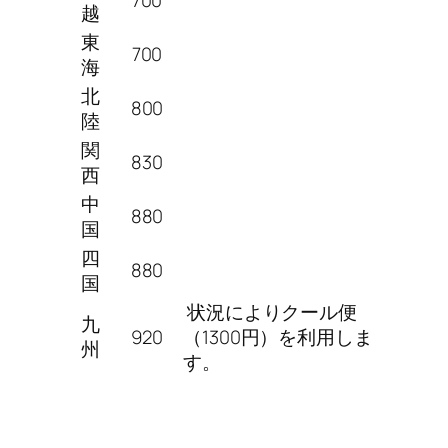
越
東
700
海
北
800
陸
関
830
西
中
880
国
四
880
国
状況によりクール便
九
920
（1300円）を利用しま
州
す。