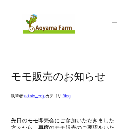
内
容
を
ス
キ
ッ
プ
モモ販売のお知らせ
執筆者:
admin_cojp
カテゴリ:
Blog
先日のモモ即売会にご参加いただきました
方々から、再度のモモ販売のご要望をいた