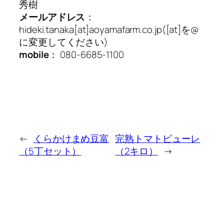
秀樹
メールアドレス
：
hideki.tanaka[at]aoyamafarm.co.jp([at]を@
に変更してください)
mobile
： 080-6685-1100
←
くらかけまめ豆富
完熟トマトピューレ
（5丁セット）
（2キロ）
→