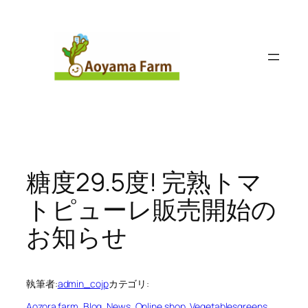
内
容
を
ス
キ
ッ
プ
糖度29.5度! 完熟トマ
トピューレ販売開始の
お知らせ
執筆者:
admin_cojp
カテゴリ:
Aozora farm
, 
Blog
, 
News
, 
Online shop
, 
Vegetablesgreens