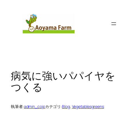
内
容
を
ス
キ
ッ
プ
病気に強いパパイヤを
つくる
執筆者:
admin_cojp
カテゴリ:
Blog
, 
Vegetablesgreens