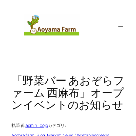
内
容
を
ス
キ
ッ
プ
「野菜バー あおぞらフ
ァーム 西麻布」オープ
ンイベントのお知らせ
執筆者:
admin_cojp
カテゴリ:
Aozora farm
, 
Blog
, 
Market
, 
News
, 
Vegetablesgreens