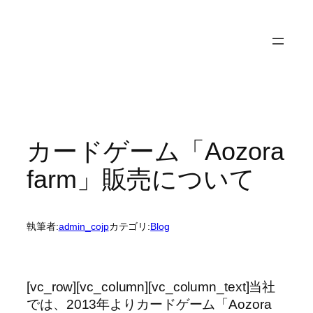
内
容
を
ス
キ
ッ
プ
カードゲーム「Aozora
farm」販売について
執筆者:
admin_cojp
カテゴリ:
Blog
[vc_row][vc_column][vc_column_text]当社
では、2013年よりカードゲーム「Aozora