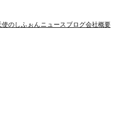
天使のしふぉん
ニュース
ブログ
会社概要
せ