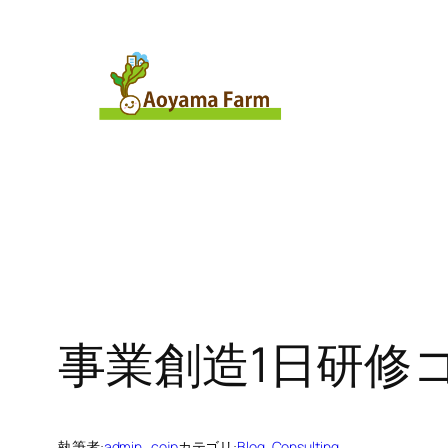
内
容
を
ス
キ
ッ
プ
事業創造1日研修
執筆者:
admin_cojp
カテゴリ:
Blog
, 
Consulting