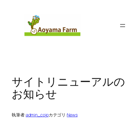
内
容
を
ス
キ
ッ
プ
サイトリニューアルの
お知らせ
執筆者:
admin_cojp
カテゴリ:
News