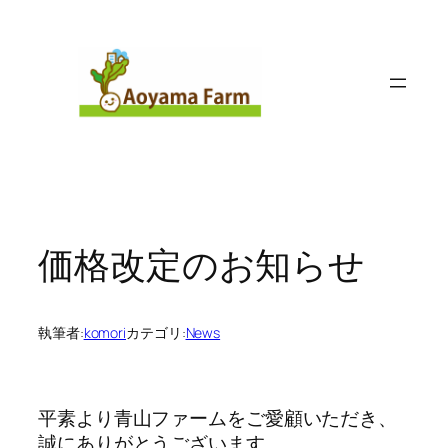
内
容
を
ス
キ
ッ
プ
価格改定のお知らせ
執筆者:
komori
カテゴリ:
News
平素より青山ファームをご愛顧いただき、
誠にありがとうございます。