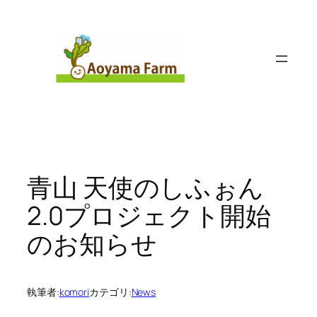
内
容
を
ス
キ
ッ
プ
青山 天使のしふぉん
2.0プロジェクト開始
のお知らせ
執筆者:
komori
カテゴリ:
News