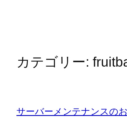
内
容
を
ス
キ
ッ
プ
カテゴリー:
fruitb
サーバーメンテナンスの