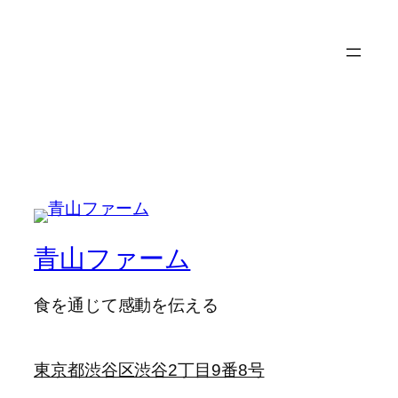
内
容
を
ス
キ
ッ
プ
青山ファーム
食を通じて感動を伝える
東京都渋谷区渋谷2丁目9番8号