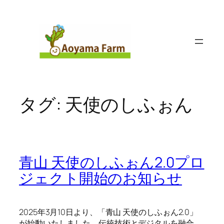
内
容
を
ス
キ
ッ
プ
タグ:
天使のしふぉん
青山 天使のしふぉん2.0プロ
ジェクト開始のお知らせ
2025年3月10日より、「青山 天使のしふぉん2.0」
が始動いたしました。伝統技術とデジタルを融合