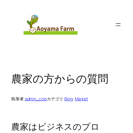
内
容
を
ス
キ
ッ
プ
農家の方からの質問
執筆者:
admin_cojp
カテゴリ:
Blog
, 
Market
農家はビジネスのプロ