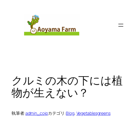
内
容
を
ス
キ
ッ
プ
クルミの木の下には植
物が生えない？
執筆者:
admin_cojp
カテゴリ:
Blog
, 
Vegetablesgreens