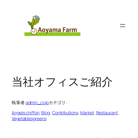
内
容
を
ス
キ
ッ
プ
当社オフィスご紹介
執筆者:
admin_cojp
カテゴリ:
Angels chiffon
, 
Blog
, 
Contributions
, 
Market
, 
Restaurant
, 
Vegetablesgreens